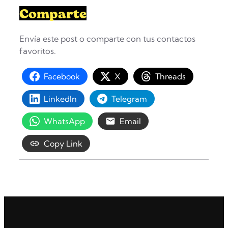
Comparte
Envía este post o comparte con tus contactos
favoritos.
Facebook
X
Threads
LinkedIn
Telegram
WhatsApp
Email
Copy Link