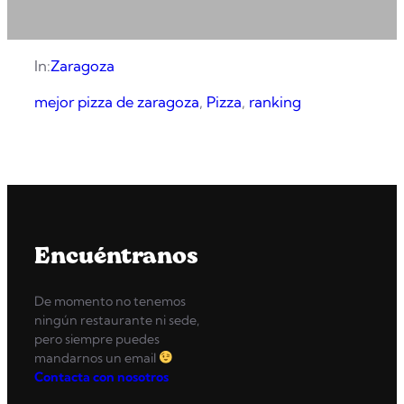
In:
Zaragoza
mejor pizza de zaragoza
, 
Pizza
, 
ranking
Encuéntranos
De momento no tenemos
ningún restaurante ni sede,
pero siempre puedes
mandarnos un email
Contacta con nosotros