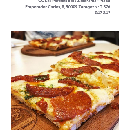
CC Los Porches del Audiorama • Plaza
Emperador Carlos, 8, 50009 Zaragoza • T. 876
042 842