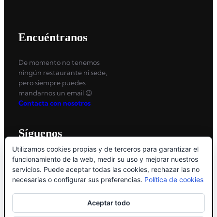
Encuéntranos
De momento no tenemos
ningún restaurante ni sede,
pero siempre puedes
mandarnos un email 😉
Contacta con nosotros
Síguenos
Utilizamos cookies propias y de terceros para garantizar el
No te pierdas nada de lo que compartimos… y todo el
funcionamiento de la web, medir su uso y mejorar nuestros
mundo habla!
servicios. Puede aceptar todas las cookies, rechazar las no
necesarias o configurar sus preferencias.
Política de cookies
Facebook
X
Instagram
Aceptar todo