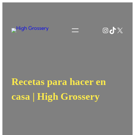
Saltar
al
contenido
Instagram
TikTok
X
Recetas para hacer en
casa | High Grossery