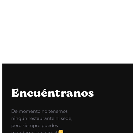
Encuéntranos
De momento no tenemos
ningún restaurante ni sede,
pero siempre puedes
mandarnos un email