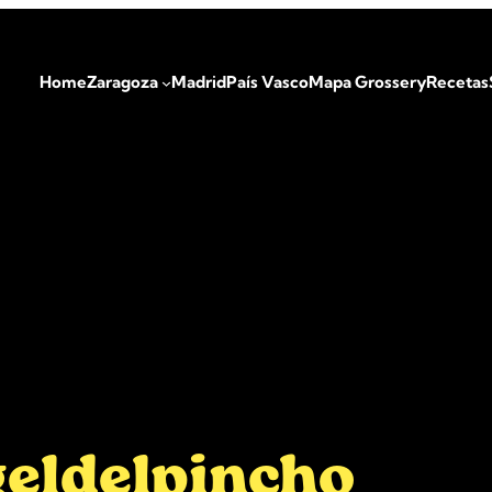
Home
Zaragoza
Madrid
País Vasco
Mapa Grossery
Recetas
eldelpincho