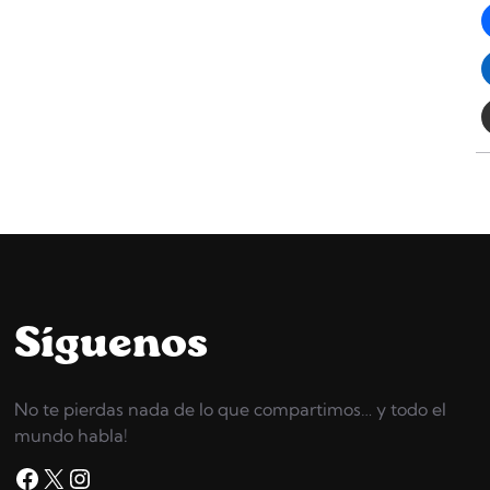
Síguenos
No te pierdas nada de lo que compartimos… y todo el
mundo habla!
Facebook
X
Instagram