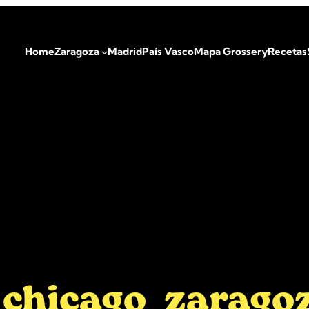
Home
Zaragoza
Madrid
País Vasco
Mapa Grossery
Recetas
_chicago_zarago