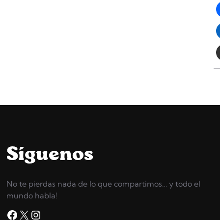
Síguenos
No te pierdas nada de lo que compartimos… y todo el
mundo habla!
Facebook
X
Instagram