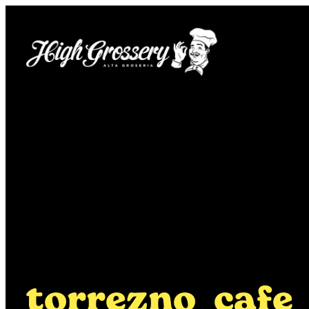
Saltar
al
contenido
torrezno_cafe