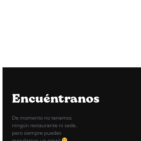
Encuéntranos
De momento no tenemos
ningún restaurante ni sede,
pero siempre puedes
mandarnos un email