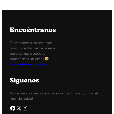
Encuéntranos
De momento no tenemos
ningún restaurante ni sede,
pero siempre puedes
mandarnos un email
Contacta con nosotros
Síguenos
No te pierdas nada de lo que compartimos… y todo el
mundo habla!
Facebook
X
Instagram