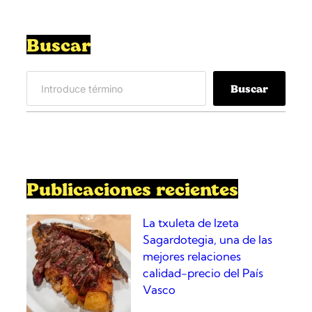
Buscar
S
Buscar
e
a
r
c
h
Publicaciones recientes
La txuleta de Izeta
Sagardotegia, una de las
mejores relaciones
calidad-precio del País
Vasco