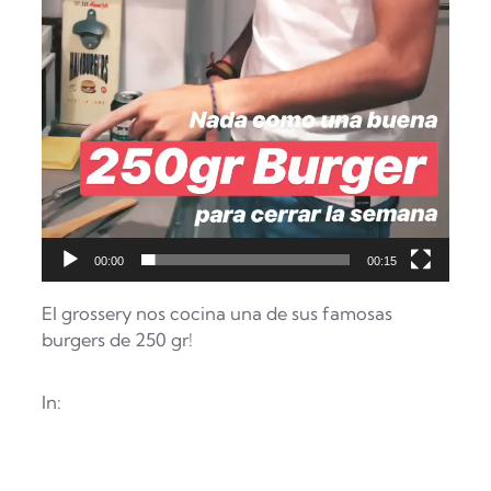
o
00:00
00:15
El grossery nos cocina una de sus famosas
burgers de 250 gr!
In: