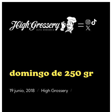
Saltar
al
contenido
Instagra
TikTok
X
domingo de 250 gr
19 junio, 2018
High Grossery
/
/