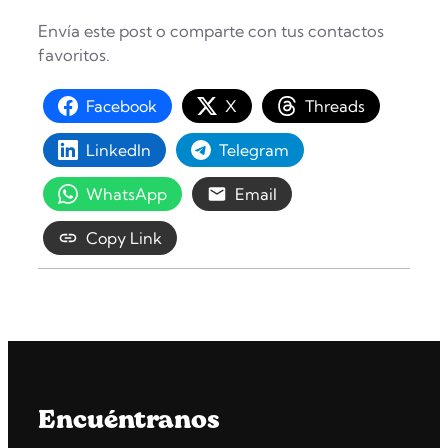
Envía este post o comparte con tus contactos
favoritos.
Facebook
X
Threads
LinkedIn
Telegram
WhatsApp
Email
Copy Link
Encuéntranos