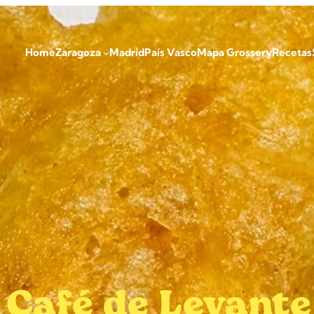
Home
Zaragoza
Madrid
País Vasco
Mapa Grossery
Recetas
Café de Levante 