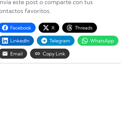
nvía este post o comparte con tus
ontactos favoritos.
Facebook
X
Threads
LinkedIn
Telegram
WhatsApp
Email
Copy Link