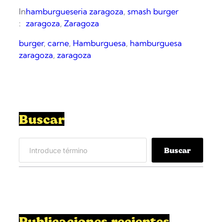
In
hamburgueseria zaragoza
, 
smash burger
:
zaragoza
, 
Zaragoza
burger
, 
carne
, 
Hamburguesa
, 
hamburguesa
zaragoza
, 
zaragoza
Buscar
S
Buscar
e
a
r
c
h
Publicaciones recientes