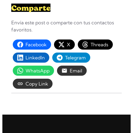
Comparte
Envía este post o comparte con tus contactos
favoritos.
Facebook
X
Threads
LinkedIn
Telegram
WhatsApp
Email
Copy Link