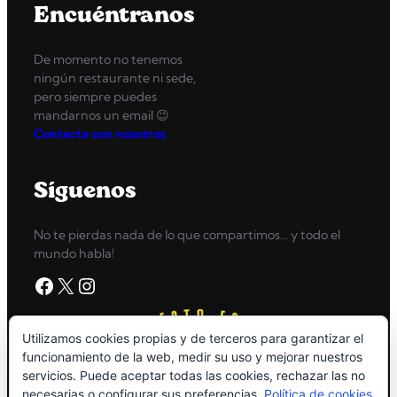
Encuéntranos
De momento no tenemos
ningún restaurante ni sede,
pero siempre puedes
mandarnos un email 😉
Contacta con nosotros
Síguenos
No te pierdas nada de lo que compartimos… y todo el
mundo habla!
Facebook
X
Instagram
Utilizamos cookies propias y de terceros para garantizar el
funcionamiento de la web, medir su uso y mejorar nuestros
servicios. Puede aceptar todas las cookies, rechazar las no
necesarias o configurar sus preferencias.
Política de cookies