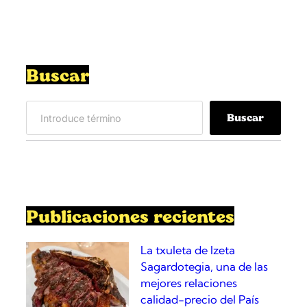
Buscar
S
Buscar
e
a
r
c
h
Publicaciones recientes
La txuleta de Izeta
Sagardotegia, una de las
mejores relaciones
calidad-precio del País