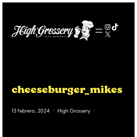
Saltar
al
contenido
Instagra
TikTok
X
cheeseburger_mikes
13 febrero, 2024
High Grossery
/
/