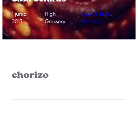
1 junio,
High
que no falte
, 
/
/
2013
Grossery
Recetas
chorizo