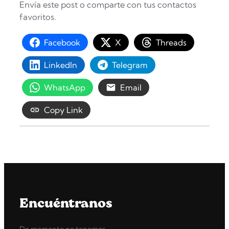
Envía este post o comparte con tus contactos
favoritos.
Facebook
X
Threads
LinkedIn
Telegram
WhatsApp
Email
Copy Link
Encuéntranos
De momento no tenemos