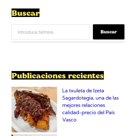
d
a
Buscar
A
s
S
t
Buscar
e
u
a
r
r
i
c
a
h
n
a
Publicaciones recientes
e
s
La txuleta de Izeta
t
Sagardotegia, una de las
i
mejores relaciones
l
calidad-precio del País
o
Vasco
C
a