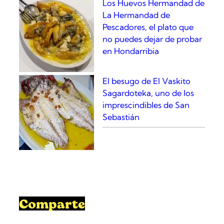
Los Huevos Hermandad de
s
La Hermandad de
a
Pescadores, el plato que
G
no puedes dejar de probar
e
en Hondarribia
r
a
r
El besugo de El Vaskito
d
Sagardoteka, uno de los
o
imprescindibles de San
Sebastián
Comparte