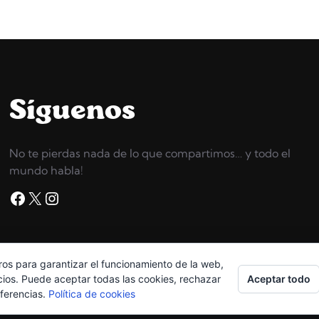
Síguenos
No te pierdas nada de lo que compartimos… y todo el
mundo habla!
Facebook
X
Instagram
ros para garantizar el funcionamiento de la web,
Copyright © 2026
High Grossery
Aceptar todo
cios. Puede aceptar todas las cookies, rechazar
eferencias.
Política de cookies