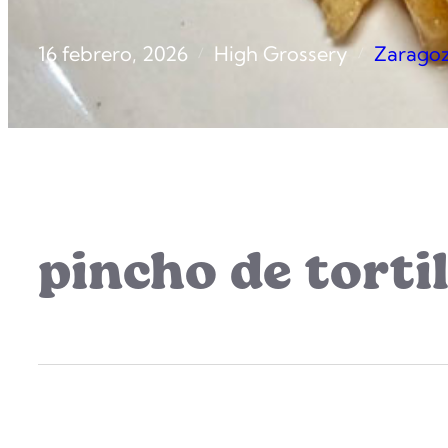
16 febrero, 2026
High Grossery
Zarago
/
/
pincho de tortil