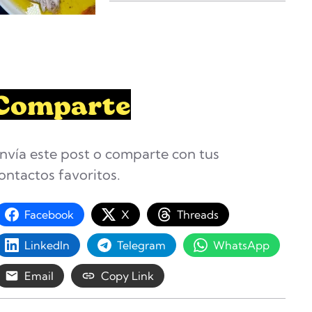
Comparte
nvía este post o comparte con tus
ontactos favoritos.
Facebook
X
Threads
LinkedIn
Telegram
WhatsApp
Email
Copy Link