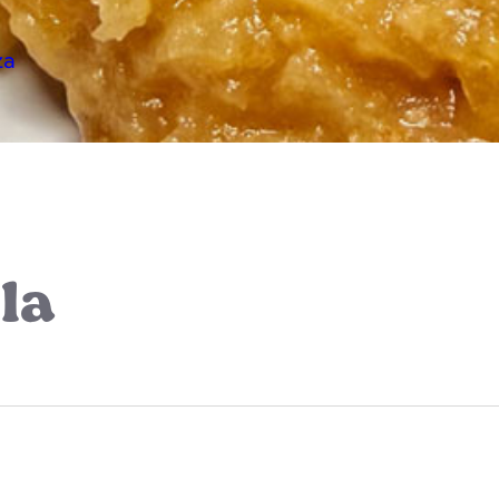
za
la