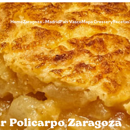
Home
Zaragoza
Madrid
País Vasco
Mapa Grossery
Recetas
ar Policarpo Zaragoza