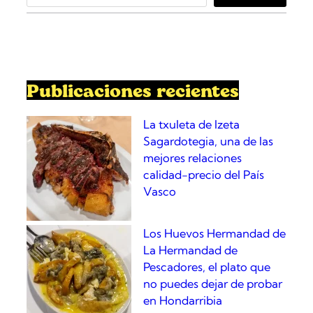
t
a
o
r
d
c
e
h
«
e
Publicaciones recientes
l
S
La txuleta de Izeta
u
Sagardotegia, una de las
r
mejores relaciones
»
calidad-precio del País
Vasco
Los Huevos Hermandad de
La Hermandad de
Pescadores, el plato que
no puedes dejar de probar
en Hondarribia