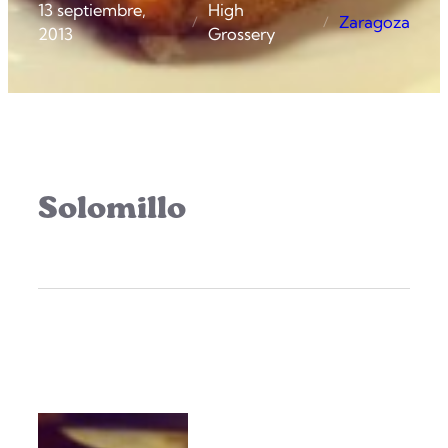
13 septiembre,
High
Zaragoza
/
/
2013
Grossery
Solomillo