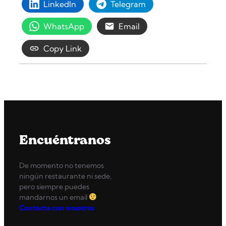
LinkedIn
Telegram
WhatsApp
Email
Copy Link
Encuéntranos
De momento no tenemos
ningún restaurante ni sede,
pero siempre puedes
mandarnos un email
Contacta con nosotros