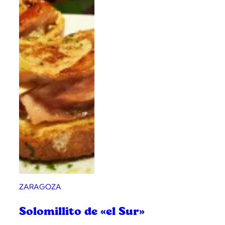
o
ZARAGOZA
Solomillito de «el Sur»