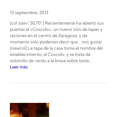
13 septiembre, 2013
[col size=”30,70”] Recientemente ha abierto sus
puertas el «Coscolo», un nuevo sitio de tapas y
raciones en el centro de Zaragoza, y de
momento sólo podemos decir que… nos gusta!
[newcol] La tapa de la casa toma el nombre del
establecimiento, el Coscolo, y se trata de
solomillo de cerdo a la brasa sobre tosta…
:
Leer más
U
n
c
o
s
c
o
l