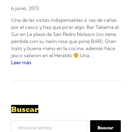
6 junio, 2013
Una de las visitas indispensables si vas de cañas
por el casco y hay que picar algo. Bar Taberna el
Sur en La plaza de San Pedro Nolasco (no tiene
pérdida con su neón rosa que pone BAR). Gran
trato y buena mano en la cocina, además hace
poco salieron en el Heraldo
Una…
:
Leer más
S
o
l
o
m
i
Buscar
l
l
S
i
Buscar
e