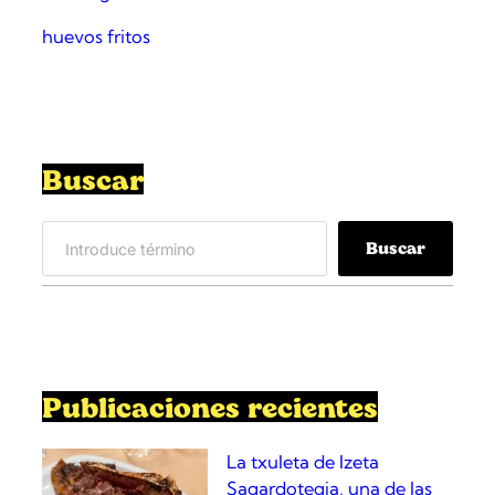
huevos fritos
Buscar
S
Buscar
e
a
r
c
h
Publicaciones recientes
La txuleta de Izeta
Sagardotegia, una de las