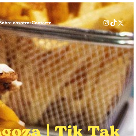
Instagram
TikTok
X
Sobre nosotros
Contacto
oza | Tik Tak