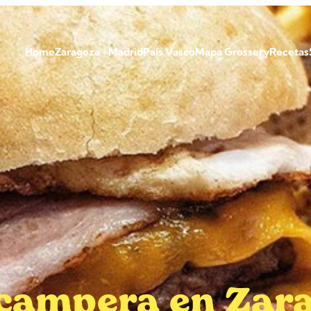
Home
Zaragoza
Madrid
País Vasco
Mapa Grossery
Recetas
ampera en Zarag