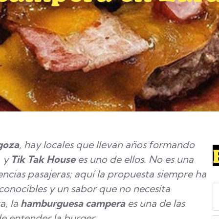
goza
, hay locales que llevan años formando
, y
Tik Tak House
es uno de ellos. No es una
cias pasajeras; aquí la propuesta siempre ha
econocibles y un sabor que no necesita
S
a, la
hamburguesa campera
es una de las
e
e entender la burger.
a