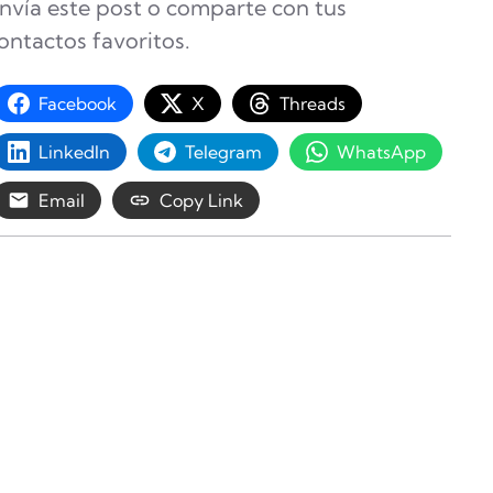
nvía este post o comparte con tus
ontactos favoritos.
Facebook
X
Threads
LinkedIn
Telegram
WhatsApp
Email
Copy Link