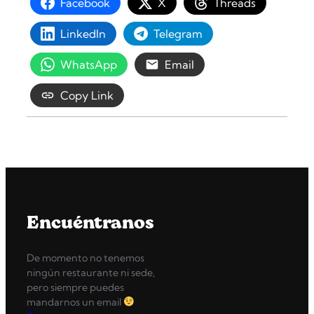
Facebook
X
Threads
LinkedIn
Telegram
WhatsApp
Email
Copy Link
Encuéntranos
De momento no tenemos
ningún restaurante ni sede,
pero siempre puedes
mandarnos un email