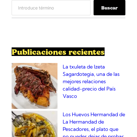
S
Buscar
e
a
r
c
h
Publicaciones recientes
La txuleta de Izeta
Sagardotegia, una de las
mejores relaciones
calidad-precio del País
Vasco
Los Huevos Hermandad de
La Hermandad de
Pescadores, el plato que
no puedes dejar de probar