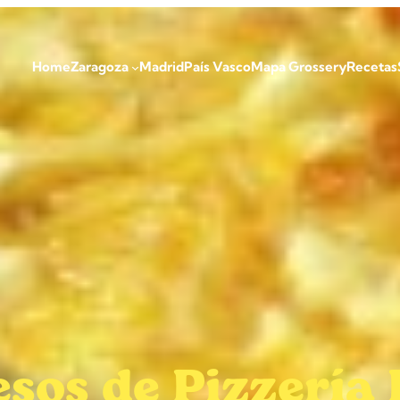
Home
Zaragoza
Madrid
País Vasco
Mapa Grossery
Recetas
esos de Pizzerí