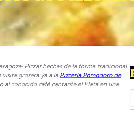
aragoza! Pizzas hechas de la forma tradicional
 visita grosera ya a la
Pizzería Pomodoro de
to al conocido café cantante el Plata en una
S
e
a
r
c