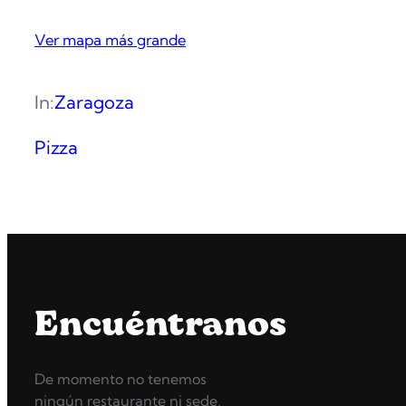
Ver mapa más grande
In:
Zaragoza
Pizza
Encuéntranos
De momento no tenemos
ningún restaurante ni sede,