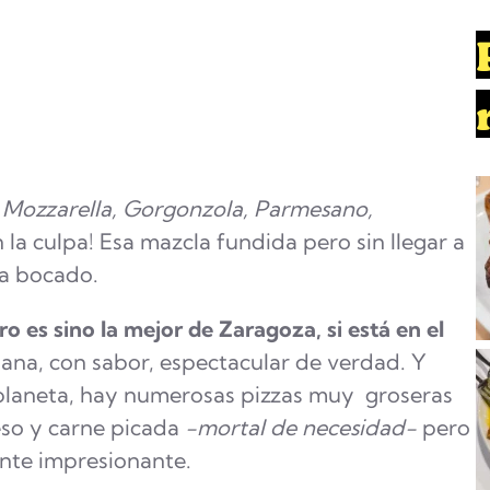
h
 Mozzarella, Gorgonzola, Parmesano,
 la culpa! Esa mazcla fundida pero sin llegar a
da bocado.
 es sino la mejor de Zaragoza, si está en el
omana, con sabor, espectacular de verdad. Y
 planeta, hay numerosas pizzas muy groseras
eso y carne picada
-mortal de necesidad-
pero
ente impresionante.