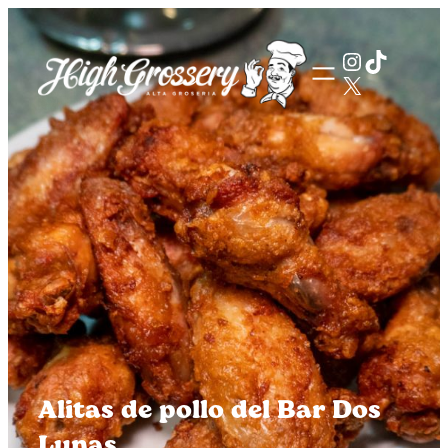
Saltar
al
Instagra
TikTok
contenido
X
Alitas de pollo del Bar Dos
Lunas