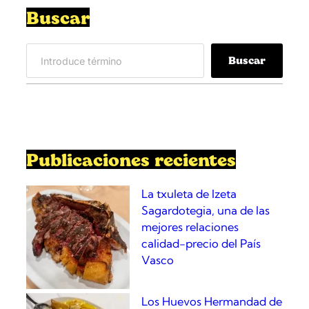
s
Buscar
d
e
S
p
Buscar
e
o
a
l
r
l
c
o
h
d
e
Publicaciones recientes
l
B
La txuleta de Izeta
a
Sagardotegia, una de las
r
mejores relaciones
D
calidad-precio del País
o
Vasco
s
L
Los Huevos Hermandad de
u