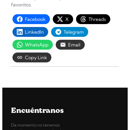
favoritos.
Facebook
X
Threads
LinkedIn
Telegram
WhatsApp
Email
Copy Link
Encuéntranos
De momento no tenemos