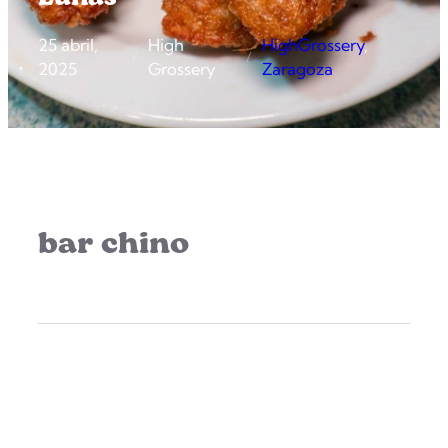
25 abril,
High
HighGrossery
, 
/
/
2025
Grossery
Zaragoza
bar chino