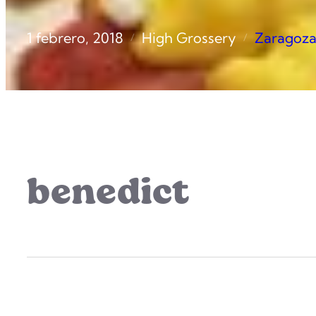
1 febrero, 2018
High Grossery
Zaragoz
/
/
benedict