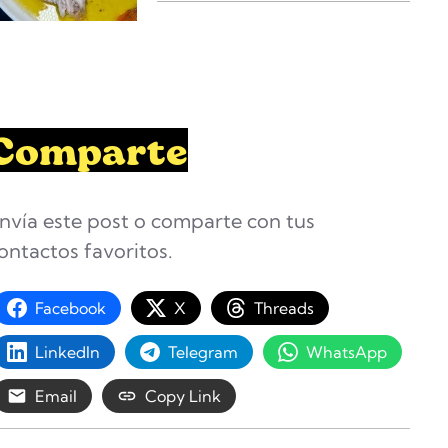
Comparte
nvía este post o comparte con tus
ontactos favoritos.
Facebook
X
Threads
LinkedIn
Telegram
WhatsApp
Email
Copy Link