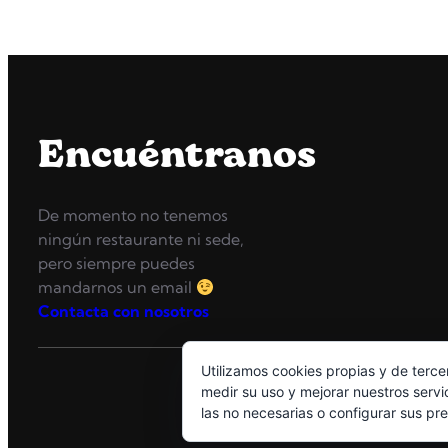
S
Encuéntranos
De momento no tenemos
ningún restaurante ni sede,
pero siempre puedes
mandarnos un email
Contacta con nosotros
Utilizamos cookies propias y de terce
medir su uso y mejorar nuestros servi
las no necesarias o configurar sus pr