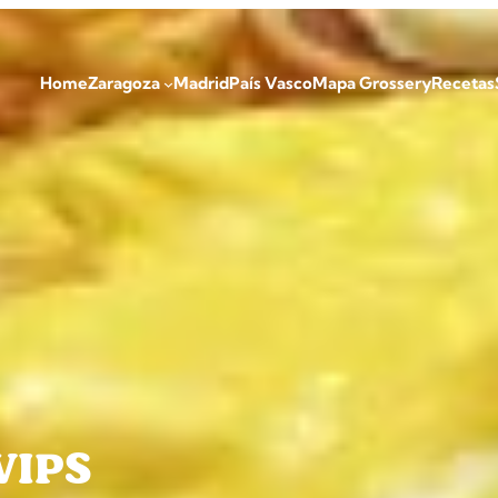
Home
Zaragoza
Madrid
País Vasco
Mapa Grossery
Recetas
VIPS