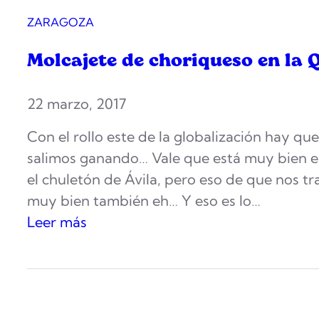
ZARAGOZA
Molcajete de choriqueso en la
22 marzo, 2017
Con el rollo este de la globalización hay qu
salimos ganando… Vale que está muy bien el
el chuletón de Ávila, pero eso de que nos tr
muy bien también eh… Y eso es lo…
:
Leer más
M
o
l
c