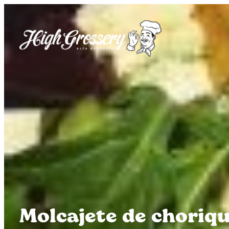
Saltar
al
contenido
Molcajete de choriq