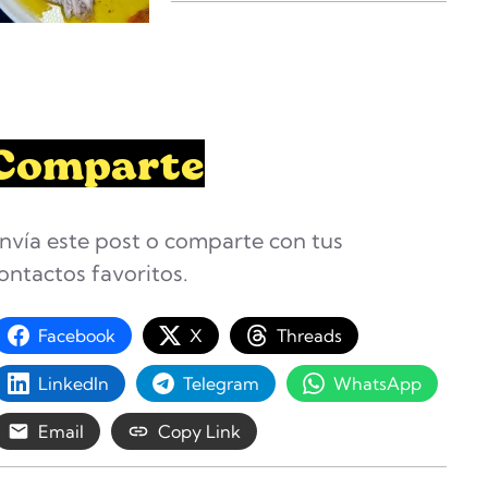
Comparte
nvía este post o comparte con tus
ontactos favoritos.
Facebook
X
Threads
LinkedIn
Telegram
WhatsApp
Email
Copy Link