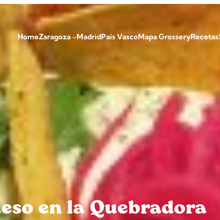
Home
Zaragoza
Madrid
País Vasco
Mapa Grossery
Recetas
ueso en la Quebradora