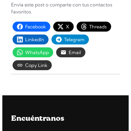
Envía este post o comparte con tus contactos
favoritos.
Facebook
X
Threads
LinkedIn
Telegram
WhatsApp
Email
Copy Link
Encuéntranos