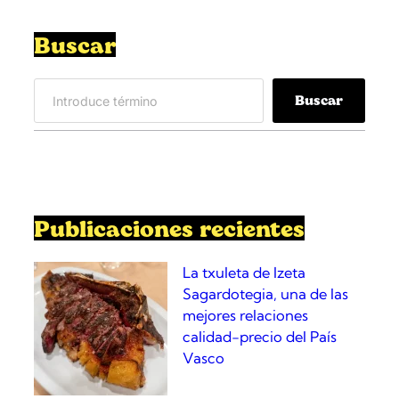
Buscar
S
Buscar
e
a
r
c
h
Publicaciones recientes
La txuleta de Izeta
Sagardotegia, una de las
mejores relaciones
calidad-precio del País
Vasco