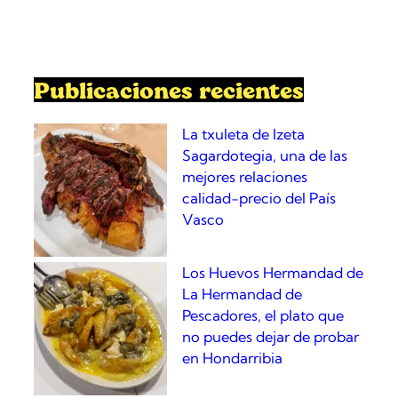
r
c
h
Publicaciones recientes
La txuleta de Izeta
Sagardotegia, una de las
mejores relaciones
calidad-precio del País
Vasco
Los Huevos Hermandad de
La Hermandad de
Pescadores, el plato que
no puedes dejar de probar
en Hondarribia