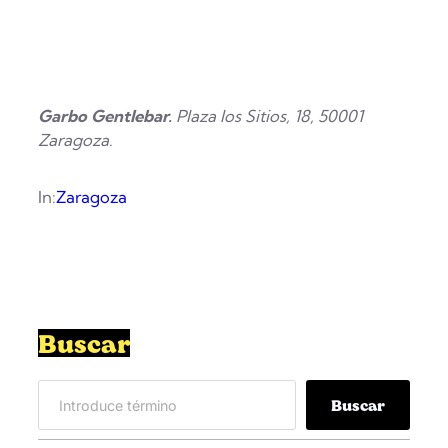
Garbo Gentlebar.
Plaza los Sitios, 18, 50001
Zaragoza
.
In:
Zaragoza
Buscar
S
Buscar
e
a