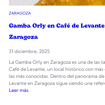
a
r
ZARAGOZA
P
Gamba Orly en Café de Levante 
o
l
Zaragoza
i
c
31 diciembre, 2025
a
r
La Gamba Orly en Zaragoza es una de las tap
p
Café de Levante, un local histórico con más 
o
las más conocidas. Dentro del panorama de 
Z
Levante en Zaragoza sigue siendo una refer
a
:
Leer más
r
G
a
a