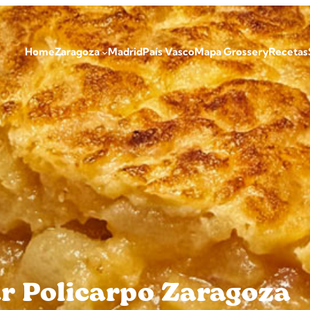
Home
Zaragoza
Madrid
País Vasco
Mapa Grossery
Recetas
ar Policarpo Zaragoza