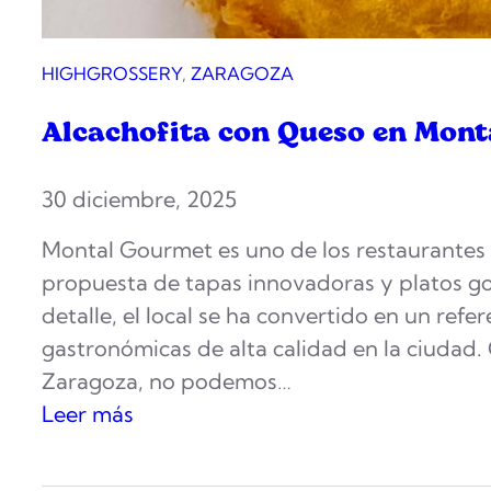
L
e
HIGHGROSSERY
, 
ZARAGOZA
v
Alcachofita con Queso en Mon
a
n
t
30 diciembre, 2025
e
Montal Gourmet es uno de los restaurantes
|
propuesta de tapas innovadoras y platos gou
I
detalle, el local se ha convertido en un ref
c
gastronómicas de alta calidad en la ciuda
o
Zaragoza, no podemos…
n
:
Leer más
o
A
d
l
e