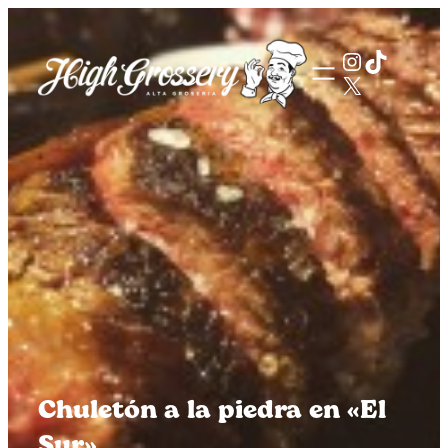
Saltar
al
Instagra
TikTok
contenido
X
Chuletón a la piedra en «El
Sur»