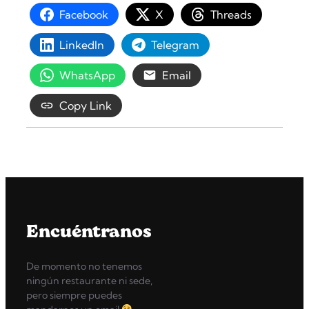
Facebook
X
Threads
LinkedIn
Telegram
WhatsApp
Email
Copy Link
Encuéntranos
De momento no tenemos
ningún restaurante ni sede,
pero siempre puedes