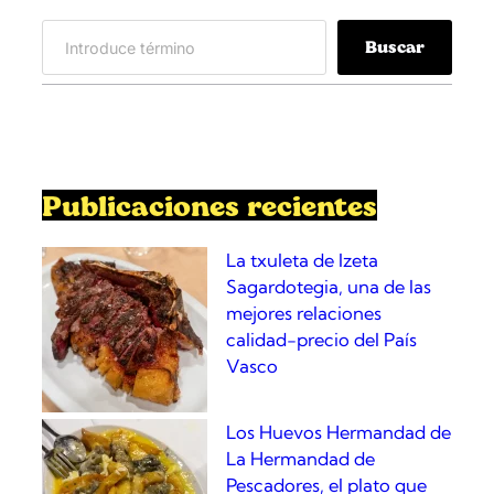
e
S
s
Buscar
e
a
a
d
r
e
c
l
h
M
o
Publicaciones recientes
s
t
La txuleta de Izeta
a
Sagardotegia, una de las
z
mejores relaciones
a
calidad-precio del País
Z
Vasco
a
r
Los Huevos Hermandad de
a
La Hermandad de
g
Pescadores, el plato que
o