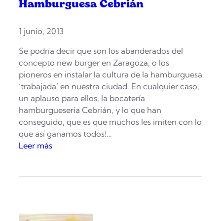
Hamburguesa Cebrián
»
1 junio, 2013
Se podría decir que son los abanderados del
concepto new burger en Zaragoza, o los
pioneros en instalar la cultura de la hamburguesa
‘trabajada’ en nuestra ciudad. En cualquier caso,
un aplauso para ellos, la bocatería
hamburguesería Cebrián, y lo que han
conseguido, que es que muchos les imiten con lo
que así ganamos todos!…
:
Leer más
H
a
m
b
u
r