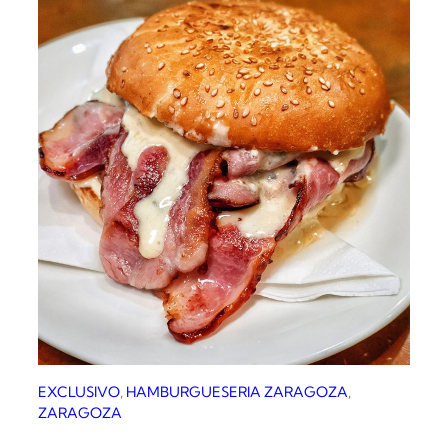
e
c
a
r
n
e
EXCLUSIVO
, 
HAMBURGUESERIA ZARAGOZA
, 
ZARAGOZA