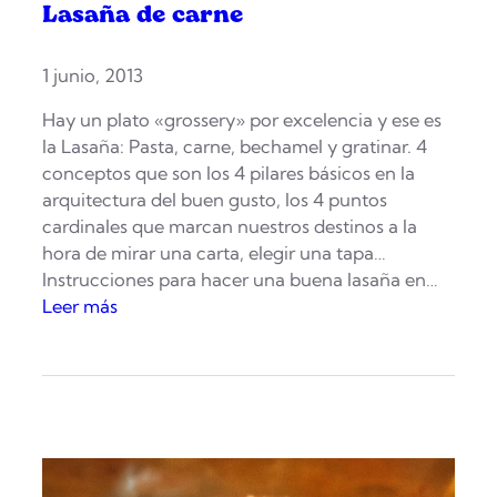
Lasaña de carne
1 junio, 2013
Hay un plato «grossery» por excelencia y ese es
la Lasaña: Pasta, carne, bechamel y gratinar. 4
conceptos que son los 4 pilares básicos en la
arquitectura del buen gusto, los 4 puntos
cardinales que marcan nuestros destinos a la
hora de mirar una carta, elegir una tapa…
Instrucciones para hacer una buena lasaña en…
:
Leer más
L
a
s
a
ñ
a
d