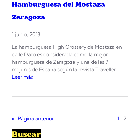
Hamburguesa del Mostaza
Zaragoza
1 junio, 2013
La hamburguesa High Grossery de Mostaza en
calle Dato es considerada como la mejor
hamburguesa de Zaragoza y una de las 7
mejores de España según la revista Traveller
:
Leer más
H
a
m
b
u
«
Página anterior
1
2
r
g
Buscar
u