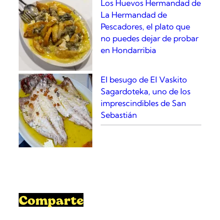
Los Huevos Hermandad de
d
La Hermandad de
e
Pescadores, el plato que
l
no puedes dejar de probar
B
en Hondarribia
u
l
a
El besugo de El Vaskito
T
Sagardoteka, uno de los
a
imprescindibles de San
p
Sebastián
a
s
Comparte