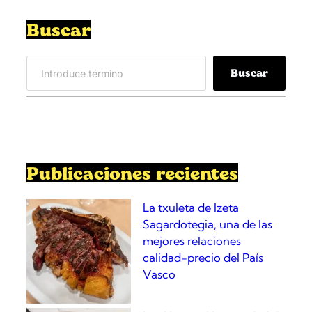
h
e
Buscar
t
a
S
d
Buscar
e
e
a
v
r
i
c
e
h
i
r
Publicaciones recientes
a
y
La txuleta de Izeta
g
Sagardotegia, una de las
a
mejores relaciones
m
calidad-precio del País
b
Vasco
a
s