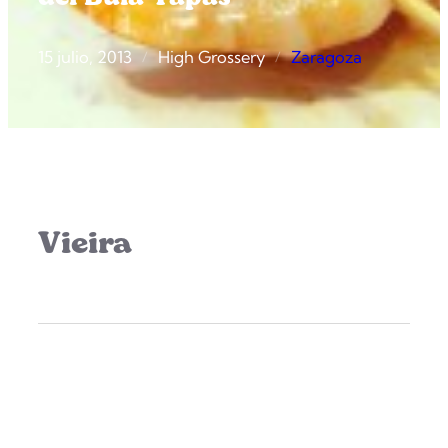
15 julio, 2013
High Grossery
Zaragoza
/
/
Vieira