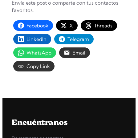
Envía este post o comparte con tus contactos
favoritos.
Facebook
X
Threads
LinkedIn
Telegram
WhatsApp
Email
Copy Link
Encuéntranos
De momento no tenemos